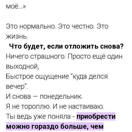
звучит напряжно…»
«А если будет скучно? Не хочется
терять летний вечер…»
«Не люблю скуку и банальные
постановки…»
«Не с кем пойти, а в одиночку —
неловко…»
«Не хочу грузиться, театр – это не
моё…»
Это нормально. Это честно. Это
жизнь.
Что будет, если отложить снова?
Ничего страшного. Просто ещё один