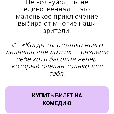
преодолеть
небольшой путь
РАДИ СЕБЯ.
Давай откровенно: если ты
дочитала до этого места —
возможно, уже чувствуешь:
Дело не в расстоянии.
А в том, насколько сильно тебе
сейчас нужно переключиться.
Не волнуйся, ты не
единственная — это
маленькое приключение
выбирают многие наши
зрители.
👉
«Когда ты столько всего