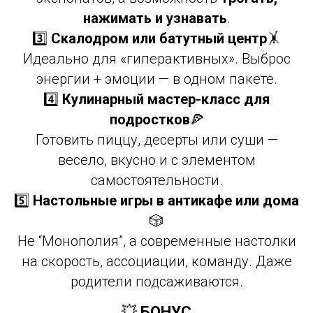
нажимать и узнавать
.
3️⃣
Скалодром или батутный центр
🤸
Идеально для «гиперактивных». Выброс
энергии + эмоции — в одном пакете.
4️⃣
Кулинарный мастер-класс для
подростков
🍕
Готовить пиццу, десерты или суши —
весело, вкусно и с элементом
самостоятельности.
5️⃣
Настольные игры в антикафе или дома
🎲
Не “Монополия”, а современные настолки
на скорость, ассоциации, команду. Даже
родители подсаживаются.
💥
БОНУС